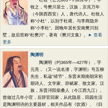
杜牧（公元803－约852年），字
牧之，号樊川居士，汉族，京兆万年
（今陕西西安）人，唐代诗人。杜牧人
称“小杜”，以别于杜甫。与李商隐并
称“小李杜”。因晚年居长安南樊川别
墅，故后世称“杜樊川”，著有《樊川文集》。
► 查看
更多
陶渊明
陶渊明（约365年—427年），字
元亮，（又一说名潜，字渊明）号五柳
先生，私谥“靖节”，东晋末期南朝宋初
期诗人、文学家、辞赋家、散文家。汉
族，东晋浔阳柴桑人（今江西九江）。
曾做过几年小官，后辞官回家，从此隐居，田园生活
是陶渊明诗的主要题材，相关作品有《饮酒》、《归