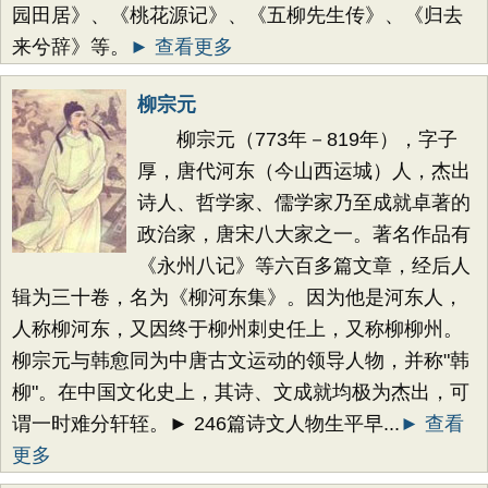
园田居》、《桃花源记》、《五柳先生传》、《归去
来兮辞》等。
► 查看更多
柳宗元
柳宗元（773年－819年），字子
厚，唐代河东（今山西运城）人，杰出
诗人、哲学家、儒学家乃至成就卓著的
政治家，唐宋八大家之一。著名作品有
《永州八记》等六百多篇文章，经后人
辑为三十卷，名为《柳河东集》。因为他是河东人，
人称柳河东，又因终于柳州刺史任上，又称柳柳州。
柳宗元与韩愈同为中唐古文运动的领导人物，并称"韩
柳"。在中国文化史上，其诗、文成就均极为杰出，可
谓一时难分轩轾。► 246篇诗文人物生平早...
► 查看
更多