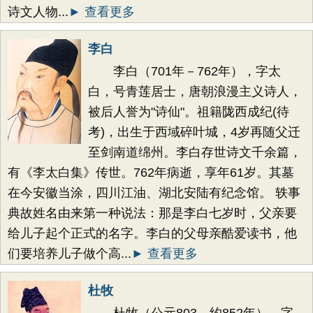
诗文人物...
► 查看更多
李白
李白（701年－762年），字太
白，号青莲居士，唐朝浪漫主义诗人，
被后人誉为"诗仙"。祖籍陇西成纪(待
考)，出生于西域碎叶城，4岁再随父迁
至剑南道绵州。李白存世诗文千余篇，
有《李太白集》传世。762年病逝，享年61岁。其墓
在今安徽当涂，四川江油、湖北安陆有纪念馆。 轶事
典故姓名由来第一种说法：那是李白七岁时，父亲要
给儿子起个正式的名字。李白的父母亲酷爱读书，他
们要培养儿子做个高...
► 查看更多
杜牧