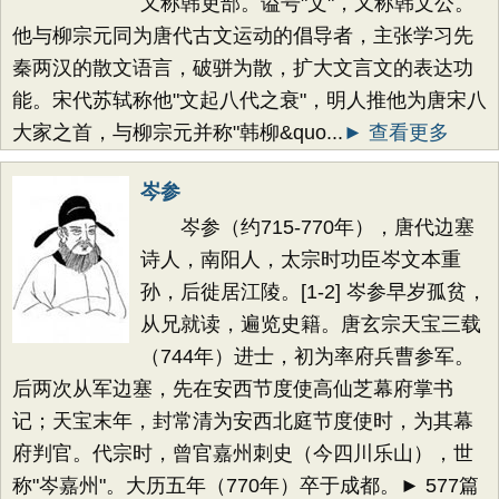
又称韩吏部。谥号"文"，又称韩文公。
他与柳宗元同为唐代古文运动的倡导者，主张学习先
秦两汉的散文语言，破骈为散，扩大文言文的表达功
能。宋代苏轼称他"文起八代之衰"，明人推他为唐宋八
大家之首，与柳宗元并称"韩柳&quo...
► 查看更多
岑参
岑参（约715-770年），唐代边塞
诗人，南阳人，太宗时功臣岑文本重
孙，后徙居江陵。[1-2] 岑参早岁孤贫，
从兄就读，遍览史籍。唐玄宗天宝三载
（744年）进士，初为率府兵曹参军。
后两次从军边塞，先在安西节度使高仙芝幕府掌书
记；天宝末年，封常清为安西北庭节度使时，为其幕
府判官。代宗时，曾官嘉州刺史（今四川乐山），世
称"岑嘉州"。大历五年（770年）卒于成都。► 577篇