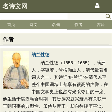
名诗文网
首页
诗文
名句
作者
古籍
作者
纳兰性德
纳兰性德（1655－1685），满洲
人，字容若，号楞伽山人，清代最著名
词人之一。其诗词"纳兰词"在清代以至
整个中国词坛上都享有很高的声誉，在
中国文学史上也占有光采夺目的一席。
他生活于满汉融合时期，其贵族家庭兴衰具有关联于
王朝国事的典型性。虽侍从帝王，却向往经历平淡。