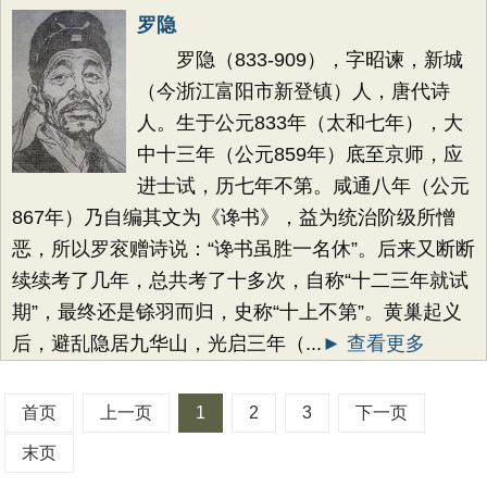
罗隐
罗隐（833-909），字昭谏，新城
（今浙江富阳市新登镇）人，唐代诗
人。生于公元833年（太和七年），大
中十三年（公元859年）底至京师，应
进士试，历七年不第。咸通八年（公元
867年）乃自编其文为《谗书》，益为统治阶级所憎
恶，所以罗衮赠诗说：“谗书虽胜一名休”。后来又断断
续续考了几年，总共考了十多次，自称“十二三年就试
期”，最终还是铩羽而归，史称“十上不第”。黄巢起义
后，避乱隐居九华山，光启三年（...
► 查看更多
首页
上一页
1
2
3
下一页
末页