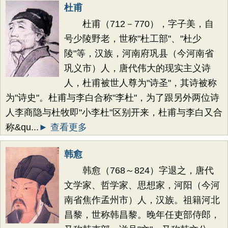
杜甫
杜甫（712－770），字子美，自
号少陵野老，世称"杜工部"、"杜少
陵"等，汉族，河南府巩县（今河南省
巩义市）人，唐代伟大的现实主义诗
人，杜甫被世人尊为"诗圣"，其诗被称
为"诗史"。杜甫与李白合称"李杜"，为了跟另外两位诗
人李商隐与杜牧即"小李杜"区别开来，杜甫与李白又合
称&qu...
► 查看更多
韩愈
韩愈（768～824）字退之，唐代
文学家、哲学家、思想家，河阳（今河
南省焦作孟州市）人，汉族。祖籍河北
昌黎，世称韩昌黎。晚年任吏部侍郎，