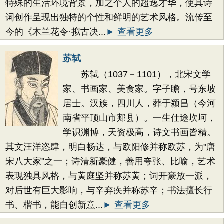
特殊的生活环境背景，加之个人的超逸才华，使其诗
词创作呈现出独特的个性和鲜明的艺术风格。流传至
今的《木兰花令·拟古决...
► 查看更多
苏轼
苏轼（1037－1101），北宋文学
家、书画家、美食家。字子瞻，号东坡
居士。汉族，四川人，葬于颍昌（今河
南省平顶山市郏县）。一生仕途坎坷，
学识渊博，天资极高，诗文书画皆精。
其文汪洋恣肆，明白畅达，与欧阳修并称欧苏，为"唐
宋八大家"之一；诗清新豪健，善用夸张、比喻，艺术
表现独具风格，与黄庭坚并称苏黄；词开豪放一派，
对后世有巨大影响，与辛弃疾并称苏辛；书法擅长行
书、楷书，能自创新意...
► 查看更多